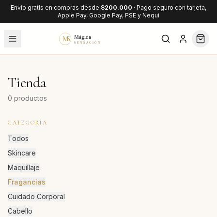
Envío gratis en compras desde
$200.000
· Pago seguro con tarjeta,
Apple Pay, Google Pay, PSE y Nequi
Tienda
0
producto
s
CATEGORÍA
Todos
Skincare
Maquillaje
Fragancias
Cuidado Corporal
Cabello